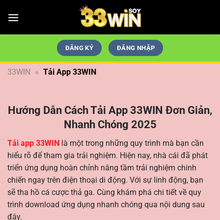
Chuyển
đến
nội
dung
ĐĂNG KÝ
ĐĂNG NHẬP
33WIN
»
Tải App 33WIN
Hướng Dẫn Cách Tải App 33WIN Đơn Giản,
Nhanh Chóng 2025
Tải app
33WIN
là một trong những quy trình mà bạn cần
hiểu rõ để tham gia trải nghiệm. Hiện nay, nhà cái đã phát
triển ứng dụng hoàn chỉnh nâng tầm trải nghiệm chinh
chiến ngay trên điện thoại di động. Với sự linh động, bạn
sẽ tha hồ cá cược thả ga. Cùng khám phá chi tiết về quy
trình download ứng dụng nhanh chóng qua nội dung sau
đây.