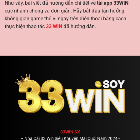
Như vậy, bài viết đã hướng dẫn chi tiết về
tải app 33WIN
cực nhanh chóng và đơn giản. Hãy bắt đầu tận hưởng
không gian game thú vị ngay trên điện thoại bằng cách
thực hiện thao tác
33 WIN
đã hướng dẫn.
33WIN SX
– Nhà Cái 33 Win Siêu Khuyến Mãi Cuối Năm 2024 -