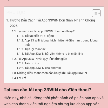
PHỤ LỤC
Hướng Dẫn Cách Tải App 33WIN Đơn Giản, Nhanh Chóng
2025
Tại sao cần tải app 33WIN cho điện thoại?
Tối ưu hiển thị di động
App 33 WIN tương thích nhiều hệ điều hành, dung lượng
thấp
Tiện lợi thao tác
Tải App 33WIN hội viên không lo bị chặn link
Tải App 33WIN với quy trình đơn giản
Tải cho ios
Tải App 33WIN cho android
Những điều thành viên cần lưu ý khi Tải App 33WIN
Lời kết
Tại sao cần tải app 33WIN cho điện thoại?
Hiện nay, nhà cái đồng thời phát hành cả phiên bản
app
và
web cho thành viên trải nghiệm nhưng lựa chọn app vẫn