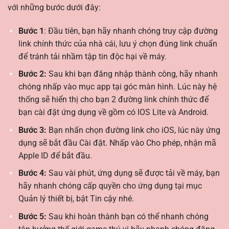
với những bước dưới đây:
Bước 1
: Đầu tiên, bạn hãy nhanh chóng truy cập đường
link chính thức của nhà cái, lưu ý chọn đúng link chuẩn
để tránh tải nhầm tập tin độc hại về máy.
Bước 2:
Sau khi bạn
đăng nhập
thành công, hãy nhanh
chóng nhấp vào mục app tại góc màn hình. Lúc này hệ
thống sẽ hiển thị cho bạn 2 đường link chính thức để
bạn cài đặt ứng dụng về gồm có IOS Lite và Android.
Bước 3:
Bạn nhấn chọn đường link cho iOS, lúc này ứng
dụng sẽ bắt đầu Cài đặt. Nhấp vào Cho phép, nhận mã
Apple ID để bắt đầu.
Bước 4:
Sau vài phút, ứng dụng sẽ được tải về máy, bạn
hãy nhanh chóng cấp quyền cho ứng dụng tại mục
Quản lý thiết bị, bật Tin cậy nhé.
Bước 5:
Sau khi hoàn thành bạn có thể nhanh chóng