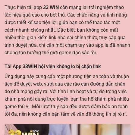
Thực hiện tải app
33 WIN
còn mang lại trải nghiệm thao
tác hiệu quả cao cho bet thủ. Các chức năng và tính năng
được thiết kế sao tiện lợi, giúp bạn có
thể thao
tác một
cách nhanh chóng nhất. Đặc biệt, bạn không còn mất
nhiều thời gian kiếm link nhà cái chính thức, truy cập qua
trình duyệt nữa, chỉ cần một chạm tay vào app là đã nhanh
chóng tận hưởng thế giới game đặc sắc rồi.
Tải App 33WIN hội viên không lo bị chặn link
Ứng dụng này cung cấp một phương tiện an toàn và thuận
tiện để duyệt web, vượt qua các rào cản đường dẫn chặn
do nhà mạng gây ra. Với tính linh hoạt và tự do trong việc
khám phá nội dung trực tuyến, bạn tha hồ khám phá nhiều
game thú vị. Mỗi lượt truy cập đều được đảm bảo an toàn
tối đa, nên không cần bận tâm về vấn đề thông tin bị rò rỉ.