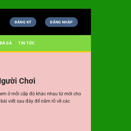
ĐĂNG KÝ
ĐĂNG NHẬP
ĐÁ GÀ
TIN TỨC
Người Chơi
h em ở mỗi cấp độ khác nhau từ mới cho
bài viết sau đây để nắm rõ về các