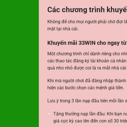
Các chương trình khuyế
Không để cho mọi người phải chờ đợi l
mặt tại nhà cái.
Khuyến mãi 33WIN cho ngay từ 
Một chương trình chỉ dành riêng cho nh
các thao tác đăng ký tài khoản cá nhân
quà nho nhỏ được coi là ra mắt nhà cá
Khi mà người chơi đã
đăng nhập
thành 
hiện các bước chọn các mệnh giá tiền.
Lưu ý trong 3 lần nạp đầu tiên mỗi lần
Tặng thưởng nạp lần đầu: Khi bạn nạp
giá cực kỳ cao lên đến con số 30 tri