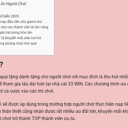
i Ân Người Chơi
ổ biến 2025
nạp đầu tiên cho game thủ
cho các thành viên là fan cứng
i trái bóng tròn lăn
là khuyến mãi siêu hot hit
ng phòng chat rinh quà
?
quà tặng dành tặng cho người chơi với mục đích là thu hút nh
 tham gia lâu dài hơn tại nhà cái 33 WIN. Các chương trình ưu
ơi cá cược vào các trò chơi.
 sẽ được áp dụng trong trường hợp người chơi thực hiện
nạp ti
thân thiết cũng nhận được rất nhiều ưu đãi lớn, khuyến mãi kh
chơi trở thành TOP thành viên ưu tú.