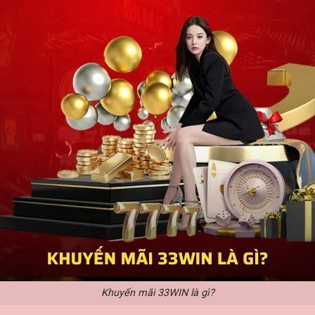
Khuyến mãi 33WIN là gì?