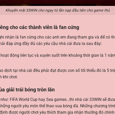
Khuyến mãi 33WIN cho ngay từ lần nạp đầu tiên cho game thủ
ng cho các thành viên là fan cứng
ghi nhận là fan cứng cho các anh em đang tham gia và để có t
phải đáp ứng đầy đủ các yêu cầu nhà cái đưa ra sau đây:
oạt động liên tục và xuyên suốt trên khoảng thời gian là 1 năm 
ao dịch tại nhà cái đều phải đạt được con số tối thiểu đó là 5 
h khi chơi.
giải trái bóng tròn lăn
ụ như: FIFA World Cup hay Sea games…thì nhà cái 33WIN sẽ đưa 
 những người yêu môn
thể thao
vua bóng đá. Những chương trìn
 định được người chơi yêu thích tham gia nhận thưởng đó chính