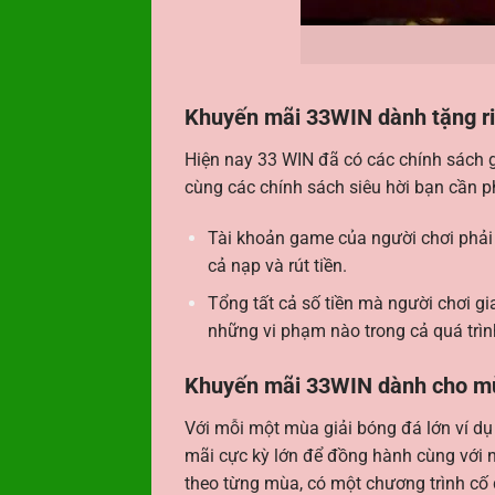
Khuyến mãi 33WIN dành tặng riê
Hiện nay 33 WIN đã có các chính sách 
cùng các chính sách siêu hời bạn cần 
Tài khoản game của người chơi phải h
cả nạp và rút tiền.
Tổng tất cả số tiền mà người chơi gi
những vi phạm nào trong cả quá trìn
Khuyến mãi 33WIN dành cho mùa 
Với mỗi một mùa giải bóng đá lớn ví d
mãi cực kỳ lớn để đồng hành cùng với
theo từng mùa, có một chương trình cố